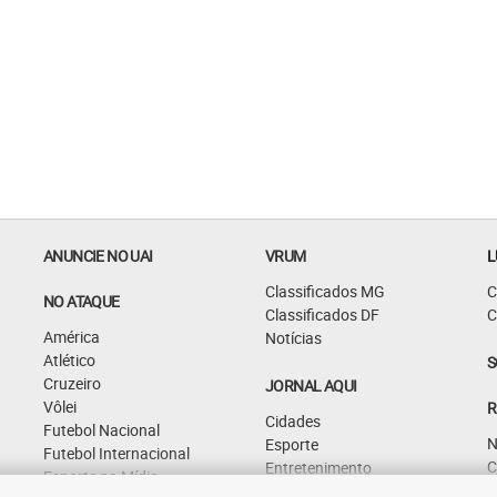
ANUNCIE NO UAI
VRUM
L
Classificados MG
C
NO ATAQUE
Classificados DF
C
América
Notícias
Atlético
S
Cruzeiro
JORNAL AQUI
Vôlei
R
Cidades
Futebol Nacional
N
Esporte
Futebol Internacional
C
Entretenimento
Esporte na Mídia
G
Curiosidades