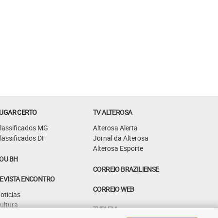
UGAR CERTO
TV ALTEROSA
lassificados MG
Alterosa Alerta
lassificados DF
Jornal da Alterosa
Alterosa Esporte
OU BH
CORREIO BRAZILIENSE
EVISTA ENCONTRO
CORREIO WEB
otícias
ultura
TUPI FM
astrô