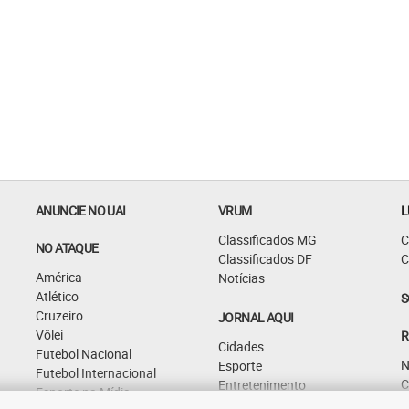
ANUNCIE NO UAI
VRUM
L
Classificados MG
C
NO ATAQUE
Classificados DF
C
América
Notícias
Atlético
S
Cruzeiro
JORNAL AQUI
Vôlei
R
Cidades
Futebol Nacional
N
Esporte
Futebol Internacional
C
Entretenimento
Esporte na Mídia
G
Curiosidades