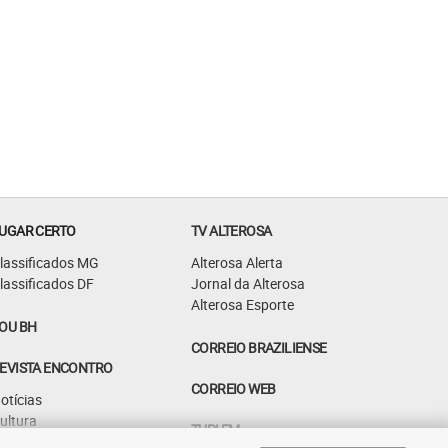
UGAR CERTO
TV ALTEROSA
lassificados MG
Alterosa Alerta
lassificados DF
Jornal da Alterosa
Alterosa Esporte
OU BH
CORREIO BRAZILIENSE
EVISTA ENCONTRO
CORREIO WEB
otícias
ultura
TUPI FM
astrô