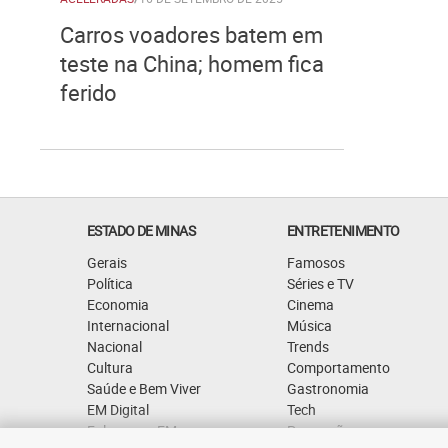
Carros voadores batem em
teste na China; homem fica
ferido
ESTADO DE MINAS
ENTRETENIMENTO
Gerais
Famosos
Política
Séries e TV
Economia
Cinema
Internacional
Música
Nacional
Trends
Cultura
Comportamento
Saúde e Bem Viver
Gastronomia
EM Digital
Tech
Fale com o EM
Promoções