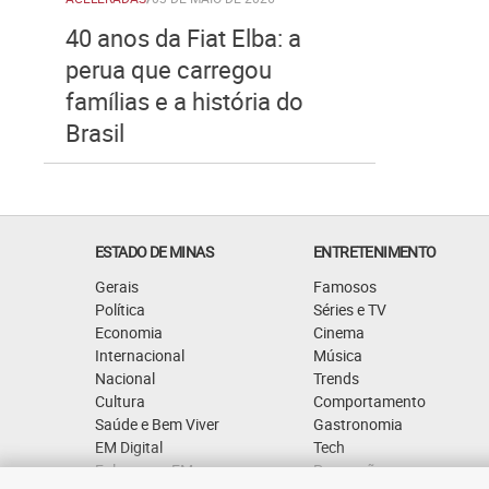
40 anos da Fiat Elba: a
perua que carregou
famílias e a história do
Brasil
ESTADO DE MINAS
ENTRETENIMENTO
Gerais
Famosos
Política
Séries e TV
Economia
Cinema
Internacional
Música
Nacional
Trends
Cultura
Comportamento
Saúde e Bem Viver
Gastronomia
EM Digital
Tech
Fale com o EM
Promoções