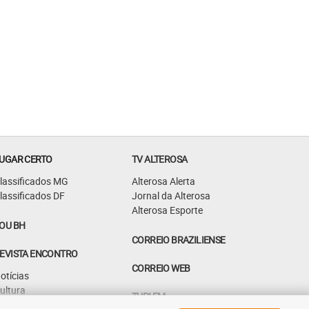
UGAR CERTO
TV ALTEROSA
lassificados MG
Alterosa Alerta
lassificados DF
Jornal da Alterosa
Alterosa Esporte
OU BH
CORREIO BRAZILIENSE
EVISTA ENCONTRO
CORREIO WEB
otícias
ultura
TUPI FM
astrô