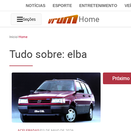
NOTÍCIAS
ESPORTE
ENTRETENIMENTO
VE
Home
Seções
Início
Home
Tudo sobre: elba
Próximo
ACELERADAS
/
03 DE MAIO DE 2026