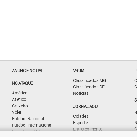
ANUNCIE NO UAI
VRUM
L
Classificados MG
C
NO ATAQUE
Classificados DF
C
América
Notícias
Atlético
S
Cruzeiro
JORNAL AQUI
Vôlei
R
Cidades
Futebol Nacional
N
Esporte
Futebol Internacional
C
Entretenimento
Esporte na Mídia
G
Curiosidades