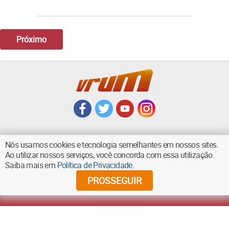
Próximo
Nós usamos cookies e tecnologia semelhantes em nossos sites.
Ao utilizar nossos serviços, você concorda com essa utilização.
VOLTAR AO TOPO
Saiba mais em
Política de Privacidade
.
PROSSEGUIR
©
2026
Diários Associados - Todos os direitos reservados