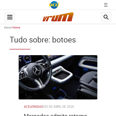
Início
Home
Tudo sobre: botoes
ACELERADAS
/
30 DE ABRIL DE 2026
Mercedes admite retorno