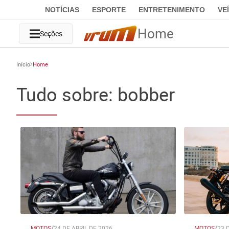
NOTÍCIAS
ESPORTE
ENTRETENIMENTO
VE
Home
Seções
Início
Home
Tudo sobre: bobber
MOTOS
/
24 DE ABRIL DE 2026
MOTOS
/
23 