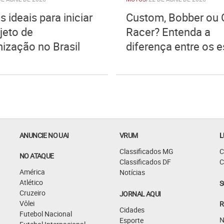
 ideais para iniciar
Custom, Bobber ou 
jeto de
Racer? Entenda a
ização no Brasil
diferença entre os e
ANUNCIE NO UAI
VRUM
L
Classificados MG
C
NO ATAQUE
Classificados DF
C
América
Notícias
Atlético
S
Cruzeiro
JORNAL AQUI
Vôlei
R
Cidades
Futebol Nacional
N
Esporte