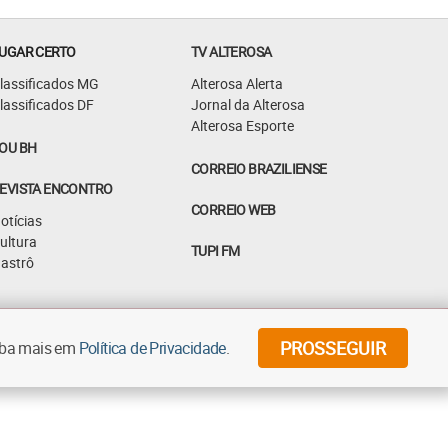
UGAR CERTO
TV ALTEROSA
lassificados MG
Alterosa Alerta
lassificados DF
Jornal da Alterosa
Alterosa Esporte
OU BH
CORREIO BRAZILIENSE
EVISTA ENCONTRO
CORREIO WEB
otícias
ultura
TUPI FM
astrô
©
2026
Diários Associados - Todos os direitos reservados
PROSSEGUIR
aiba mais em
Política de Privacidade
.