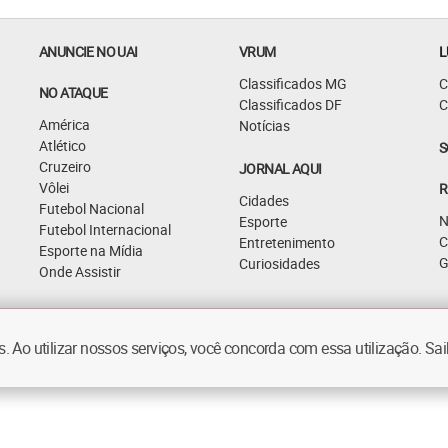
ANUNCIE NO UAI
VRUM
L
Classificados MG
C
NO ATAQUE
Classificados DF
C
América
Notícias
Atlético
S
Cruzeiro
JORNAL AQUI
Vôlei
R
Cidades
Futebol Nacional
N
Esporte
Futebol Internacional
C
Entretenimento
Esporte na Mídia
G
Curiosidades
Onde Assistir
 Ao utilizar nossos serviços, você concorda com essa utilização. S