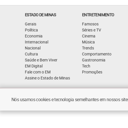
ESTADO DE MINAS
ENTRETENIMENTO
Gerais
Famosos
Política
Séries e TV
Economia
Cinema
Internacional
Música
Nacional
Trends
Cultura
Comportamento
Saúde e Bem Viver
Gastronomia
EM Digital
Tech
Fale com o EM
Promoções
Assine o Estado de Minas
Quem Somos
Política de Privacidade
Nós usamos cookies e tecnologia semelhantes em nossos sites.