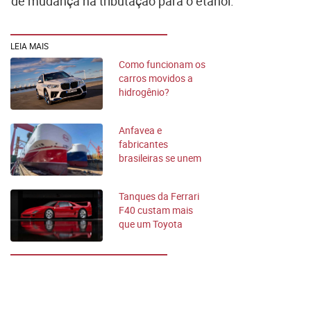
de mudança na tributação para o etanol.
LEIA MAIS
Como funcionam os
carros movidos a
hidrogênio?
Anfavea e
fabricantes
brasileiras se unem
contra marcas
chinesas
Tanques da Ferrari
F40 custam mais
que um Toyota
Corolla; veja o preço