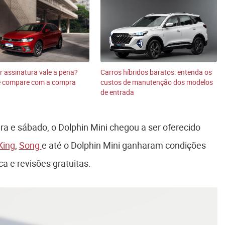
r assinatura vale a pena?
Carros híbridos baratos: entenda os
 e compare com a compra
custos de manutenção dos modelos
de entrada
ra e sábado, o Dolphin Mini chegou a ser oferecido
King
,
Song
e até o Dolphin Mini ganharam condições
ca e revisões gratuitas.