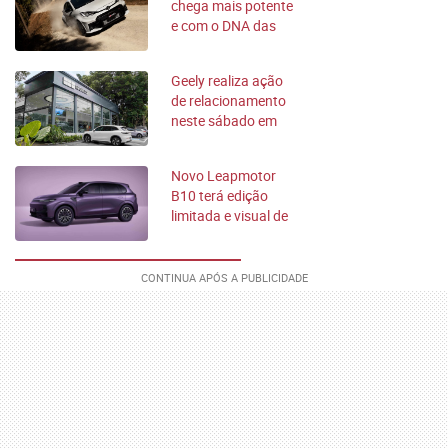
chega mais potente
e com o DNA das
pistas de corrida
Geely realiza ação
de relacionamento
neste sábado em
todo o país
Novo Leapmotor
B10 terá edição
limitada e visual de
carro de corrida