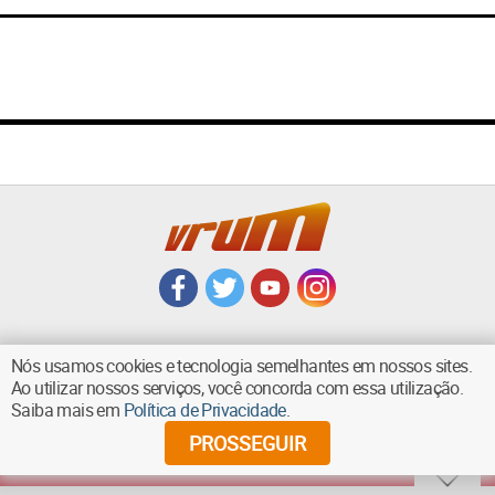
Nós usamos cookies e tecnologia semelhantes em nossos sites.
Ao utilizar nossos serviços, você concorda com essa utilização.
VOLTAR AO TOPO
Saiba mais em
Política de Privacidade
.
PROSSEGUIR
©
2026
Diários Associados - Todos os direitos reservados