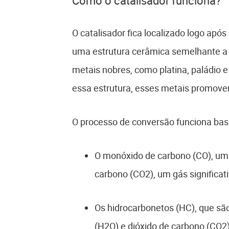
Como o catalisador funciona?
O catalisador fica localizado logo após
uma estrutura cerâmica semelhante a 
metais nobres, como platina, paládio 
essa estrutura, esses metais promov
O processo de conversão funciona bas
O monóxido de carbono (CO), um 
carbono (CO2), um gás signific
Os hidrocarbonetos (HC), que sã
(H2O) e dióxido de carbono (CO2)