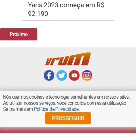
Yaris 2023 começa em R$
92.190
Próximo
Nós usamos cookies e tecnologia semelhantes em nossos sites.
Ao utilizar nossos serviços, você concorda com essa utilização.
VOLTAR AO TOPO
Saiba mais em
Política de Privacidade
.
PROSSEGUIR
©
2026
Diários Associados - Todos os direitos reservados