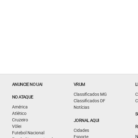
ANUNCIE NO UAI
VRUM
L
Classificados MG
C
NO ATAQUE
Classificados DF
C
América
Notícias
Atlético
S
Cruzeiro
JORNAL AQUI
Vôlei
R
Cidades
Futebol Nacional
N
Esporte