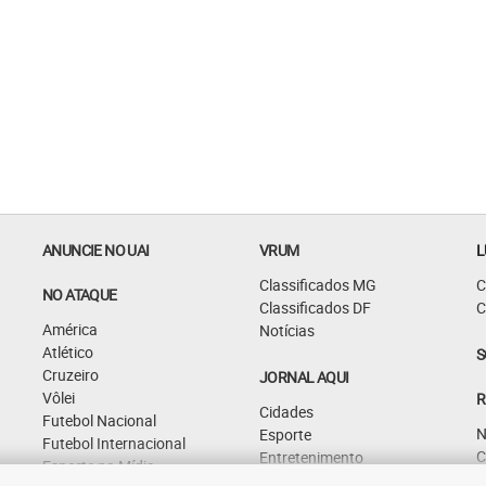
ANUNCIE NO UAI
VRUM
L
Classificados MG
C
NO ATAQUE
Classificados DF
C
América
Notícias
Atlético
S
Cruzeiro
JORNAL AQUI
Vôlei
R
Cidades
Futebol Nacional
N
Esporte
Futebol Internacional
C
Entretenimento
Esporte na Mídia
G
Curiosidades