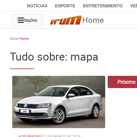
NOTÍCIAS
ESPORTE
ENTRETENIMENTO
VE
Home
Seções
Início
Home
Tudo sobre: mapa
Próximo
ACELERADAS
/
27 DE MARÇO DE 2026