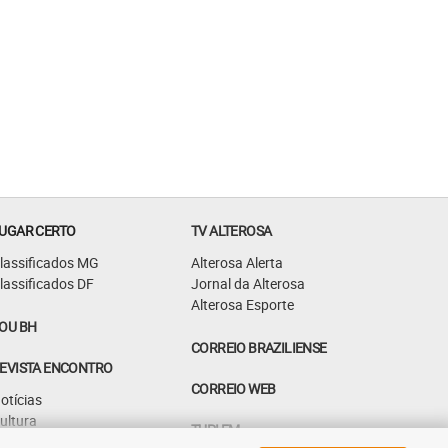
UGAR CERTO
TV ALTEROSA
lassificados MG
Alterosa Alerta
lassificados DF
Jornal da Alterosa
Alterosa Esporte
OU BH
CORREIO BRAZILIENSE
EVISTA ENCONTRO
CORREIO WEB
otícias
ultura
TUPI FM
astrô