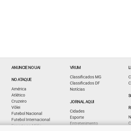
ANUNCIE NO UAI
VRUM
L
Classificados MG
C
NO ATAQUE
Classificados DF
C
América
Notícias
Atlético
S
Cruzeiro
JORNAL AQUI
Vôlei
R
Cidades
Futebol Nacional
N
Esporte
Futebol Internacional
C
Entretenimento
Esporte na Mídia
G
Curiosidades