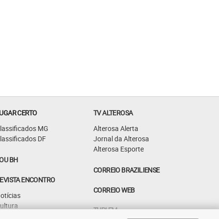
UGAR CERTO
TV ALTEROSA
lassificados MG
Alterosa Alerta
lassificados DF
Jornal da Alterosa
Alterosa Esporte
OU BH
CORREIO BRAZILIENSE
EVISTA ENCONTRO
CORREIO WEB
otícias
ultura
TUPI FM
astrô