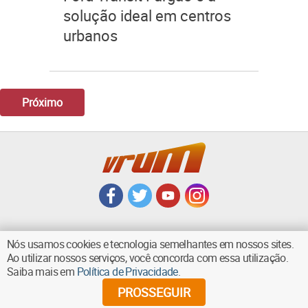
solução ideal em centros
urbanos
Próximo
Nós usamos cookies e tecnologia semelhantes em nossos sites.
Ao utilizar nossos serviços, você concorda com essa utilização.
VOLTAR AO TOPO
Saiba mais em
Política de Privacidade
.
PROSSEGUIR
©
2026
Diários Associados - Todos os direitos reservados