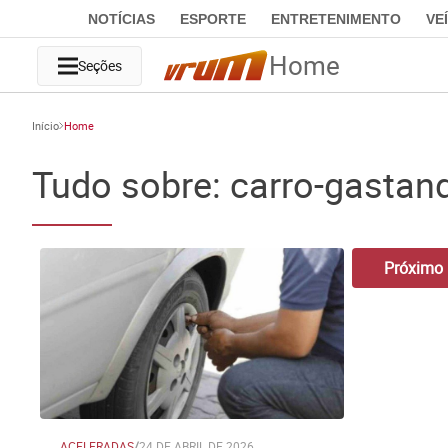
NOTÍCIAS
ESPORTE
ENTRETENIMENTO
VE
Home
Seções
Início
Home
Tudo sobre: carro-gastan
Próximo
ACELERADAS
/
24 DE ABRIL DE 2026