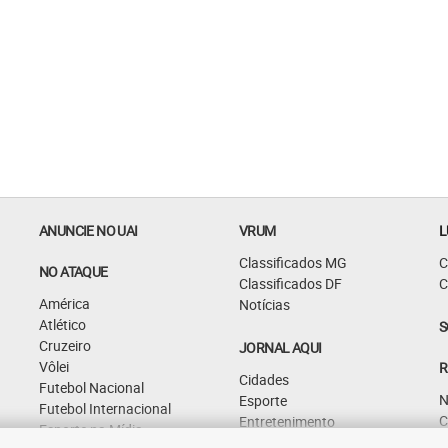
ANUNCIE NO UAI
VRUM
L
Classificados MG
C
NO ATAQUE
Classificados DF
C
América
Notícias
Atlético
S
Cruzeiro
JORNAL AQUI
Vôlei
R
Cidades
Futebol Nacional
N
Esporte
Futebol Internacional
C
Entretenimento
Esporte na Mídia
G
Curiosidades