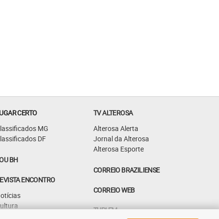
UGAR CERTO
TV ALTEROSA
lassificados MG
Alterosa Alerta
lassificados DF
Jornal da Alterosa
Alterosa Esporte
OU BH
CORREIO BRAZILIENSE
EVISTA ENCONTRO
CORREIO WEB
otícias
ultura
TUPI FM
astrô