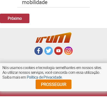
mobilidade
Próximo
Nós usamos cookies e tecnologia semelhantes em nossos sites.
Ao utilizar nossos serviços, você concorda com essa utilização.
VOLTAR AO TOPO
Saiba mais em
Política de Privacidade
.
PROSSEGUIR
©
2026
Diários Associados - Todos os direitos reservados