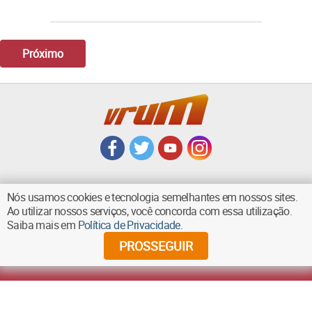
Próximo
Nós usamos cookies e tecnologia semelhantes em nossos sites.
Ao utilizar nossos serviços, você concorda com essa utilização.
VOLTAR AO TOPO
Saiba mais em
Política de Privacidade
.
PROSSEGUIR
©
2026
Diários Associados - Todos os direitos reservados