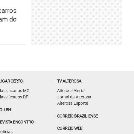
carros
pam do
UGAR CERTO
TV ALTEROSA
lassificados MG
Alterosa Alerta
lassificados DF
Jornal da Alterosa
Alterosa Esporte
OU BH
CORREIO BRAZILIENSE
EVISTA ENCONTRO
CORREIO WEB
otícias