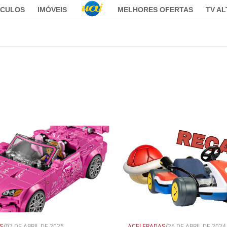
ÍCULOS
IMÓVEIS
MELHORES OFERTAS
TV A
S
/
07 DE ABRIL DE 2025
ACELERADAS
/
26 DE ABRIL DE 2024