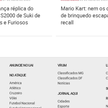
ança réplica do
Mario Kart: nem os 
S2000 de Suki de
de brinquedo esca
s e Furiosos
recall
ANUNCIE NO UAI
VRUM
L
Classificados MG
C
NO ATAQUE
Classificados DF
C
América
Notícias
Atlético
S
Cruzeiro
JORNAL AQUI
Vôlei
R
Cidades
Futebol Nacional
N
Esporte