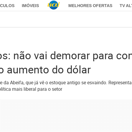
ÍCULOS
IMÓVEIS
MELHORES OFERTAS
TV A
os: não vai demorar para c
o aumento do dólar
ente da Abeifa, que já vê o estoque antigo se esvaindo. Represent
tica mais liberal para o setor