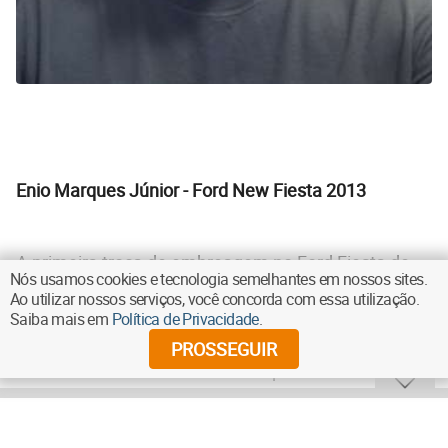
Enio Marques Júnior - Ford New Fiesta 2013
A primeira troca de embreagem no Ford Fiesta de
Nós usamos cookies e tecnologia semelhantes em nossos sites.
Enio se deu em 2016, aos 13 mil quilômetros,
Ao utilizar nossos serviços, você concorda com essa utilização.
Saiba mais em
Política de Privacidade
.
quando o carro apresentava apenas patinação na
PROSSEGUIR
troca das marchas. Mas a coisa piorou muito no fim
do ano passado, quando as marchas eram trocadas
apenas em rotações altas e, o mais perigoso,