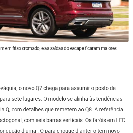
iam em friso cromado, e as saídas do escape ficaram maiores
lováquia, o novo Q7 chega para assumir o posto de
ara sete lugares. O modelo se alinha às tendências
ia Q, com detalhes que remetem ao Q8. A referência
ctogonal, com seis barras verticais. Os faróis em LED
ondução diurna . O para choque dianteiro tem novo