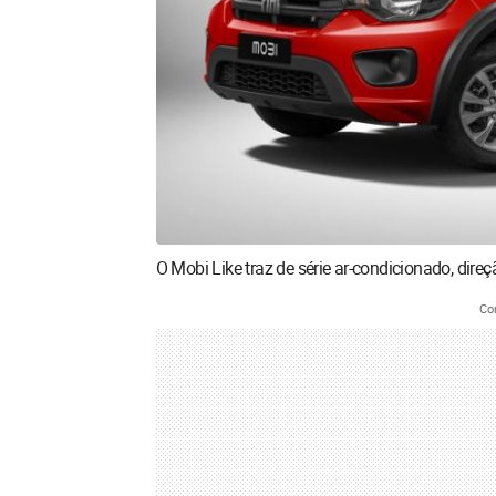
O Mobi Like traz de série ar-condicionado, direçã
Co