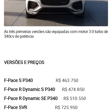
As três primeiras versões são equipadas com motor 3.0 turbo de
340cv de potência
VERSÕES E PREÇOS
F-Pace S P340
R$ 463.750
F-Pace R Dynamic S P340
R$ 474.850
F-Pace R Dynamic SE P340
R$ 510.550
F-Pace SVR
R$ 725.950