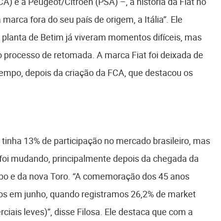
A) e a Peugeot/Citroën (PSA) –, a história da Fiat no
a marca fora do seu país de origem, a Itália”. Ele
a planta de Betim já viveram momentos difíceis, mas
o processo de retomada. A marca Fiat foi deixada de
tempo, depois da criação da FCA, que destacou os
t tinha 13% de participação no mercado brasileiro, mas
 foi mudando, principalmente depois da chegada da
urbo e da nova Toro. “A comemoração dos 45 anos
dos em junho, quando registramos 26,2% de market
iais leves)”, disse Filosa. Ele destaca que com a