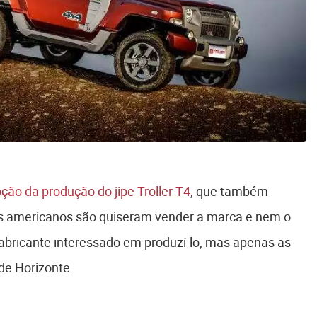
ção da produção do jipe Troller T4
, que também
 os americanos são quiseram vender a marca e nem o
 fabricante interessado em produzí-lo, mas apenas as
 de Horizonte.