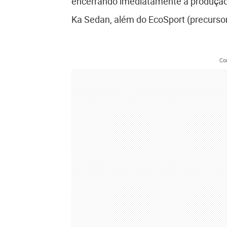
encerrando imediatamente a produção 
Ka Sedan, além do EcoSport (precurso
Co