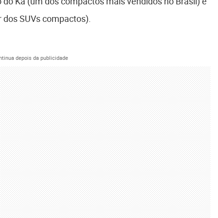
do Ka (um dos compactos mais vendidos no Brasil) e
r dos SUVs compactos).
ntinua depois da publicidade