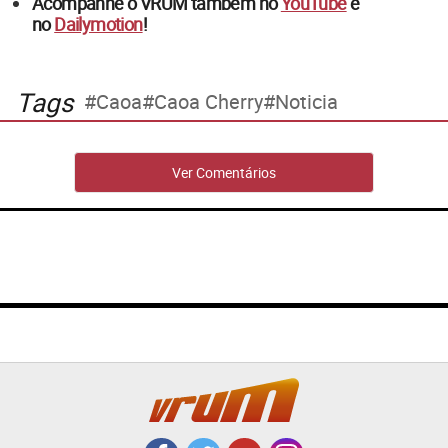
Acompanhe o VRUM também no
YouTube
e
no
Dailymotion
!
Tags
Caoa
Caoa Cherry
Noticia
Ver Comentários