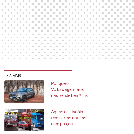
LEIA MAIS
Por que o
Volkswagen Taos
não vende bem? Eis
5 possíveis motivos
Águas de Lindóia
tem carros antigos
com preços
absurdos!