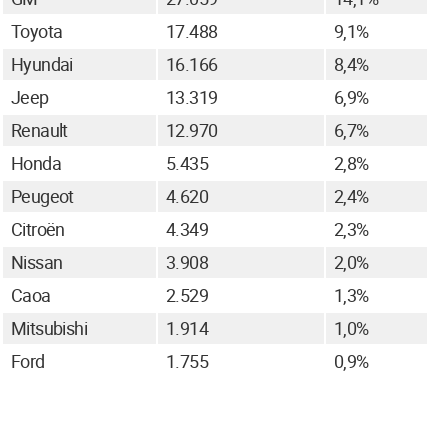
Toyota
17.488
9,1%
Hyundai
16.166
8,4%
Jeep
13.319
6,9%
Renault
12.970
6,7%
Honda
5.435
2,8%
Peugeot
4.620
2,4%
Citroën
4.349
2,3%
Nissan
3.908
2,0%
Caoa
2.529
1,3%
Mitsubishi
1.914
1,0%
Ford
1.755
0,9%