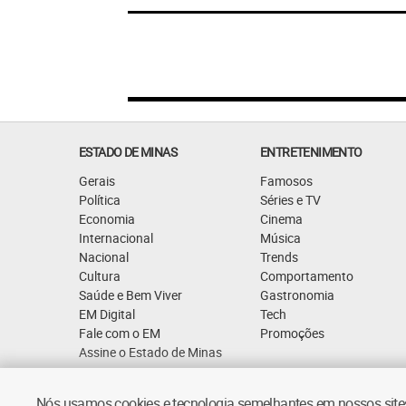
ESTADO DE MINAS
ENTRETENIMENTO
Gerais
Famosos
Política
Séries e TV
Economia
Cinema
Internacional
Música
Nacional
Trends
Cultura
Comportamento
Saúde e Bem Viver
Gastronomia
EM Digital
Tech
Fale com o EM
Promoções
Assine o Estado de Minas
Nós usamos cookies e tecnologia semelhantes em nossos sites.