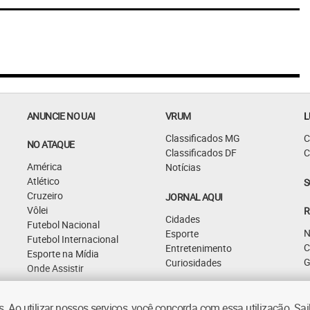
ANUNCIE NO UAI
VRUM
L
Classificados MG
C
NO ATAQUE
Classificados DF
C
América
Notícias
Atlético
S
Cruzeiro
JORNAL AQUI
Vôlei
R
Cidades
Futebol Nacional
N
Esporte
Futebol Internacional
C
Entretenimento
Esporte na Mídia
G
Curiosidades
Onde Assistir
 Ao utilizar nossos serviços, você concorda com essa utilização. S