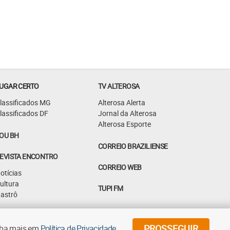
UGAR CERTO
TV ALTEROSA
lassificados MG
Alterosa Alerta
lassificados DF
Jornal da Alterosa
Alterosa Esporte
OU BH
CORREIO BRAZILIENSE
EVISTA ENCONTRO
CORREIO WEB
otícias
ultura
TUPI FM
astrô
PROSSEGUIR
aiba mais em
Política de Privacidade
.