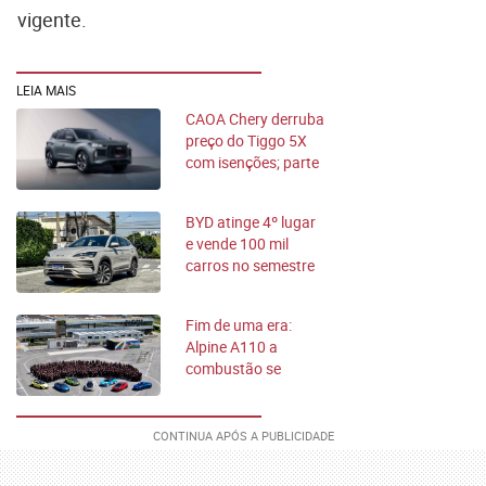
vigente.
LEIA MAIS
CAOA Chery derruba
preço do Tiggo 5X
com isenções; parte
de R$ 103 mil
BYD atinge 4º lugar
e vende 100 mil
carros no semestre
no Brasil
Fim de uma era:
Alpine A110 a
combustão se
despede para dar
vez ao EV