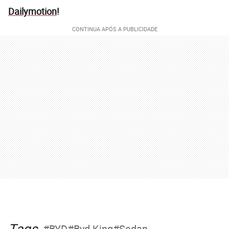
Dailymotion
!
Tags
BYD
Byd King
Sedan