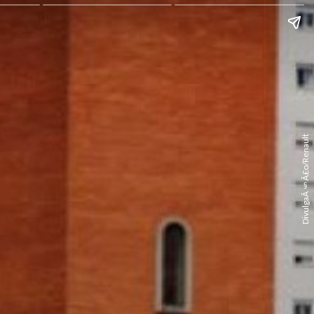
DivulgaÃ§Ã£o/Renault