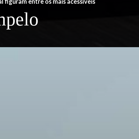
 figuram entre os mais acessíveis
mpelo