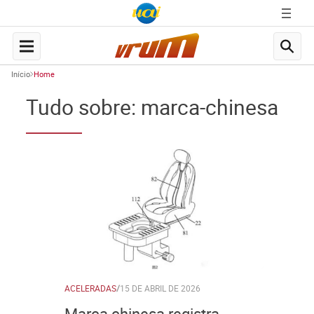
Início
Home
Tudo sobre: marca-chinesa
ACELERADAS
/
15 DE ABRIL DE 2026
Marca chinesa registra