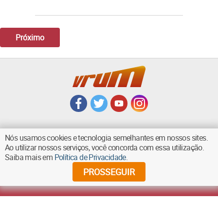
Próximo
Nós usamos cookies e tecnologia semelhantes em nossos sites.
Ao utilizar nossos serviços, você concorda com essa utilização.
VOLTAR AO TOPO
Saiba mais em
Política de Privacidade
.
PROSSEGUIR
©
2026
Diários Associados - Todos os direitos reservados